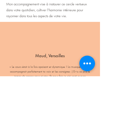
Mon accompagnement vise à instaurer ce cercle vertueux
dans votre quotidien, cultiver l’harmonie intérieure pour
rayonner dans tous les aspects de votre vie.
Maud, Versailles
«
Le cours était à la fois apaisant et dynamique ! La musique en fond
accompagnait parfaitement ta voix et les consignes :) Et tu as pris le
temps de passer nous ajuster. Et pour finir je n’ai senti aucune
pression. C’était vraiment chacun son rythme en fonction de qu’il peut
faire : bref tout parfait
»
Carla, Paris