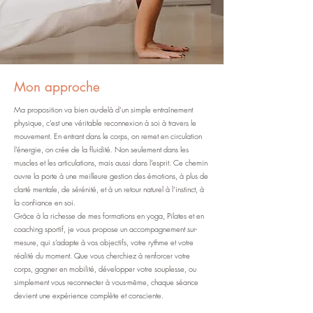
Mon approche
Ma proposition va bien au-delà d’un simple entraînement
physique, c’est une véritable reconnexion à soi à travers le
mouvement. En entrant dans le corps, on remet en circulation
l’énergie, on crée de la fluidité. Non seulement dans les
muscles et les articulations, mais aussi dans l’esprit. Ce chemin
ouvre la porte à une meilleure gestion des émotions, à plus de
clarté mentale, de sérénité, et à un retour naturel à l’instinct, à
la confiance en soi.
Grâce à la richesse de mes formations en yoga, Pilates et en
coaching sportif, je vous propose un accompagnement sur-
mesure, qui s’adapte à vos objectifs, votre rythme et votre
réalité du moment. Que vous cherchiez à renforcer votre
corps, gagner en mobilité, développer votre souplesse, ou
simplement vous reconnecter à vous-même, chaque séance
devient une expérience complète et consciente.